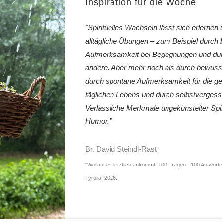
Inspiration für die Woche
"Spirituelles Wachsein lässt sich erlernen 
alltägliche Übungen – zum Beispiel durch
Aufmerksamkeit bei Begegnungen und durc
andere. Aber mehr noch als durch bewusst
durch spontane Aufmerksamkeit für die ge
täglichen Lebens und durch selbstverges
Verlässliche Merkmale ungekünstelter Spiri
Humor."
Br. David Steindl-Rast
“Worauf es letztlich ankommt. 100 Fragen - 100 Antworte
Tyrolia, 2026.