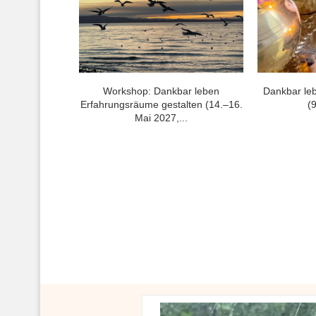
r leben
Dankbar leben als spiritueller Weg
Veranstaltun
lten (14.–16.
(9. Mai – 14....
100
.