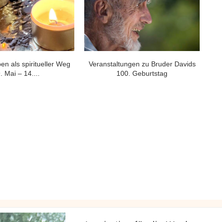
gen zu Bruder Davids
Eine Minute für den Frieden – 100
Brud
. Geburtstag
+...