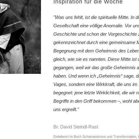
Inspiration für die Woche
"Was uns fehlt, ist die spirituelle Mitte. In 
Gesellschaft eine völlige Anomalie. Vor un
Geschichte und schon der Vorgeschicht
gekennzeichnet durch eine gemeinsame Mi
Begegnung mit dem Geheimnis des Lebe
gleich, wie sie es nannten. Diese Mitte ist
gegangen, weil wir das große Geheimnis 
haben. Und wenn ich „Geheimnis“ sage, d
Vages, sondern eine Wirkkraft, die uns i
begegnet: jene letzte Wirklichkeit, die wir 
Begriffe in den Griff bekommen –, wohl a
uns ergreift."
Br. David Steindl-Rast
Geleitwort im Buch Schamanismus und Transformation, 