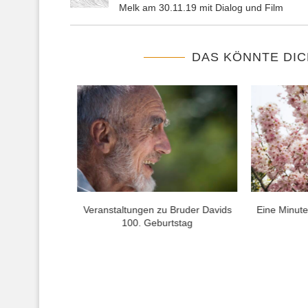
Melk am 30.11.19 mit Dialog und Film
DAS KÖNNTE DIC
Bruder Davids
Eine Minute für den Frieden – 100
Bruder Davi
stag
+...