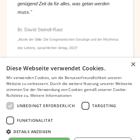
genügend Zeit da für alles, was getan werden
muss."
Br. David Steindl-Rast
„Musik der Stille: Die Gregorianischen Gesänge und der Rhythmus
des Lebens, sprachlichter Verlag, 2023“
×
Diese Webseite verwendet Cookies.
Wir verwenden Cookies, um die Benutzerfreundlichkeit unserer
Website zu verbessern. Durch die weitere Nutzung unserer Webseite
stimmen Sie der Verwendung von Cookies gemäß unserer Cookie-
Datenschutz
Impressum
Partner
Richtlinie zu.
Weitere Informationen
Bibliothek – David Steindl-Rast OSB
Bruder David Chatbot
UNBEDINGT ERFORDERLICH
TARGETING
Unterstützen
Newsletter
FUNKTIONALITÄT
Dankbar-leben.org © 2024 | Europäisches Netzwerk Dankbar leben |
Umsetzung
Pansliste.de
DETAILS ANZEIGEN