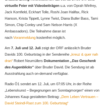
virtuelle Feier mit Videobeiträgen
u.a. von Oprah Winfrey,
Jack Kornfield, Eckhart Tolle, Roshi Joan Halifax, Rick
Hanson, Krista Tippett, Lynne Twist, Diana Butler Bass, Tami
Simon, Chip Conley und Sam Nelson Harris (X
Ambassadors). Die Teilnahme daran ist
nach
Voranmeldung
kostenfrei möglich.
Am
7. Juli und 12. Juli
zeigt der ORF anlässlich Bruder
Davids 100. Geburtstag in der Sendereihe
„kreuz & quer nah
dran“
Robert Neumüllers
Dokumentation
„Das Geschenk
des Augenblicks“
über Bruder David. Die Sendung ist ab
Ausstrahlung auch on-demand verfügbar.
Radio Ö1 sendet am 12. Juli, um 07:05 Uhr, in der Reihe
„Lebenskunst – Begegnungen am Sonntagmorgen“ einen von
Johannes Kaup gestalteten Beitrag:
„Dem Leben Vertrauen –
David Steindl-Rast zum 100. Geburtstag“