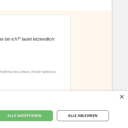
r bin ich?“ lautet letztendlich:
 Rhythmus des Lebens, Herder Spektrum,
×
tbot
Unterstützen
Newsletter
Pansliste.de
ALLE AKZEPTIEREN
ALLE ABLEHNEN