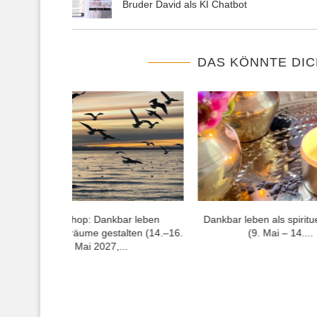
Bruder David als KI Chatbot
DAS KÖNNTE DIC
Bruder Davids
Eine Minute für den Frieden – 100
Bruder Davi
stag
+...