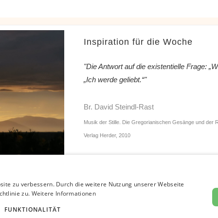
Inspiration für die Woche
"Die Antwort auf die existentielle Frage: „We
„Ich werde geliebt.“"
Br. David Steindl-Rast
Musik der Stille. Die Gregorianischen Gesänge und der
Verlag Herder, 2010
tner
Bibliothek – David Steindl-Rast OSB
Bruder David Cha
site zu verbessern. Durch die weitere Nutzung unserer Webseite
htlinie zu.
Weitere Informationen
ben.org © 2024 | Europäisches Netzwerk Dankbar leben | Umsetzung
FUNKTIONALITÄT
NACH OBEN