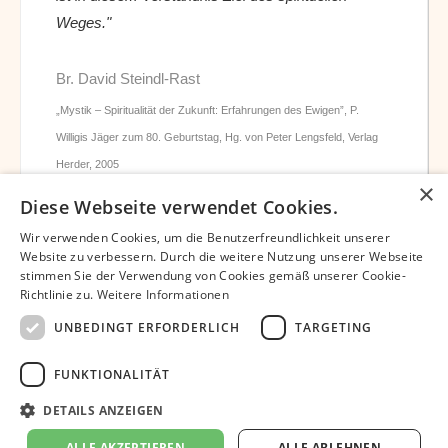
Weges."
Br. David Steindl-Rast
„Mystik – Spiritualität der Zukunft: Erfahrungen des Ewigen”, P.
Willigis Jäger zum 80. Geburtstag, Hg. von Peter Lengsfeld, Verlag
Herder, 2005
×
Diese Webseite verwendet Cookies.
Wir verwenden Cookies, um die Benutzerfreundlichkeit unserer
Website zu verbessern. Durch die weitere Nutzung unserer Webseite
stimmen Sie der Verwendung von Cookies gemäß unserer Cookie-
Richtlinie zu.
Weitere Informationen
Datenschutz
Impressum
Partner
UNBEDINGT ERFORDERLICH
TARGETING
Bibliothek – David Steindl-Rast OSB
Bruder David Chatbot
Unterstützen
Newsletter
FUNKTIONALITÄT
Dankbar-leben.org © 2024 | Europäisches Netzwerk Dankbar leben |
DETAILS ANZEIGEN
Umsetzung
Pansliste.de
ALLE AKZEPTIEREN
ALLE ABLEHNEN