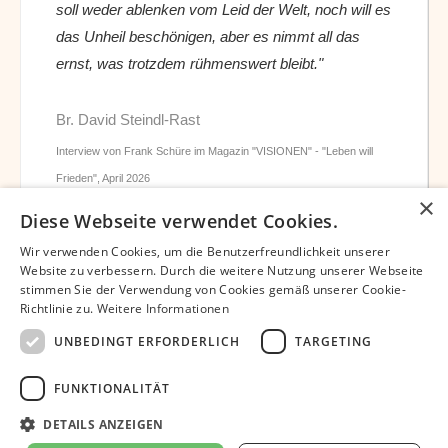
soll weder ablenken vom Leid der Welt, noch will es
das Unheil beschönigen, aber es nimmt all das
ernst, was trotzdem rühmenswert bleibt."
Br. David Steindl-Rast
Interview von Frank Schüre im Magazin "VISIONEN" - "Leben will
Frieden", April 2026
×
Diese Webseite verwendet Cookies.
Wir verwenden Cookies, um die Benutzerfreundlichkeit unserer
Website zu verbessern. Durch die weitere Nutzung unserer Webseite
stimmen Sie der Verwendung von Cookies gemäß unserer Cookie-
Richtlinie zu.
Weitere Informationen
Datenschutz
Impressum
Partner
UNBEDINGT ERFORDERLICH
TARGETING
Bibliothek – David Steindl-Rast OSB
Bruder David Chatbot
Unterstützen
Newsletter
FUNKTIONALITÄT
Dankbar-leben.org © 2024 | Europäisches Netzwerk Dankbar leben |
DETAILS ANZEIGEN
Umsetzung
Pansliste.de