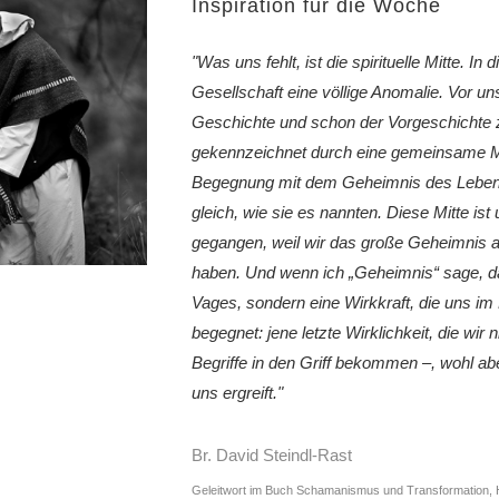
Inspiration für die Woche
"Was uns fehlt, ist die spirituelle Mitte. In 
Gesellschaft eine völlige Anomalie. Vor un
Geschichte und schon der Vorgeschicht
gekennzeichnet durch eine gemeinsame Mi
Begegnung mit dem Geheimnis des Lebe
gleich, wie sie es nannten. Diese Mitte ist
gegangen, weil wir das große Geheimnis 
haben. Und wenn ich „Geheimnis“ sage, d
Vages, sondern eine Wirkkraft, die uns i
begegnet: jene letzte Wirklichkeit, die wir 
Begriffe in den Griff bekommen –, wohl a
uns ergreift."
Br. David Steindl-Rast
Geleitwort im Buch Schamanismus und Transformation, 