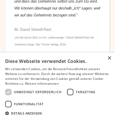
und dass das Geheimnis selbst uns zum Du wird.
Wir können überhaupt nur deshalb „Ich“ sagen, weil
wir auf das Geheimnis bezogen sind."
Br. David Steindl-Rast
„Ich bin durch Dich so ich. Lebenswege“, David Steindl-Rast mit
Johannes Kaup, Vier-Türme-Verlag, 2016
×
Diese Webseite verwendet Cookies.
Wir verwenden Cookies, um die Benutzerfreundlichkeit unserer
Website zu verbessern. Durch die weitere Nutzung unserer Webseite
stimmen Sie der Verwendung von Cookies gemäß unserer Cookie-
Datenschutz
Impressum
Partner
Richtlinie zu.
Weitere Informationen
Bibliothek – David Steindl-Rast OSB
Bruder David Chatbot
UNBEDINGT ERFORDERLICH
TARGETING
Unterstützen
Newsletter
FUNKTIONALITÄT
Dankbar-leben.org © 2024 | Europäisches Netzwerk Dankbar leben |
Umsetzung
Pansliste.de
DETAILS ANZEIGEN