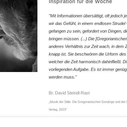
Inspiration für die Woche
"Mit Informationen übersättigt, oft jedoch 
wir das Gefühl, in einem endlosen Strudel
gefangen zu sein, gefordert von Dingen, di
bringen müssen. (...) Die [Gregorianische
anderes Verhältnis zur Zeit wach, in dem Ze
knapp ist. Sie beschwören die Urform des 
welcher die Zeit harmonisch dahinfließt. Di
vorliegenden Aufgabe. Es ist immer genüge
werden muss."
Br. David Steindl-Rast
„Musik der Stille: Die Gregorianischen Gesänge und der
Verlag, 2023“