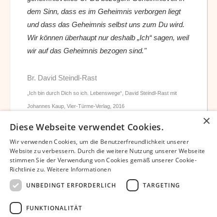
dem Sinn, dass es im Geheimnis verborgen liegt
und dass das Geheimnis selbst uns zum Du wird.
Wir können überhaupt nur deshalb „Ich“ sagen, weil
wir auf das Geheimnis bezogen sind."
Br. David Steindl-Rast
„Ich bin durch Dich so ich. Lebenswege“, David Steindl-Rast mit
Johannes Kaup, Vier-Türme-Verlag, 2016
×
Diese Webseite verwendet Cookies.
Wir verwenden Cookies, um die Benutzerfreundlichkeit unserer
Website zu verbessern. Durch die weitere Nutzung unserer Webseite
stimmen Sie der Verwendung von Cookies gemäß unserer Cookie-
Richtlinie zu.
Weitere Informationen
Datenschutz
Impressum
Partner
UNBEDINGT ERFORDERLICH
TARGETING
Bibliothek – David Steindl-Rast OSB
Bruder David Chatbot
Unterstützen
Newsletter
FUNKTIONALITÄT