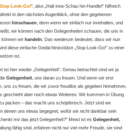
Stop-Look-Go!
“, also „Halt inne-Schau hin-Handle!“ hilfreich
direkt in den nächsten Augenblick, ohne den gegebenen
müssen
hinschauen
, denn wenn wir einfach nur innehalten, und
heißt, wir können nach den Gelegenheiten schauen, die uns in
t können wir
handeln
. Das wiederum bedeutet, dass wir nun
ird diese einfache Gedächtnisstütze „Stop-Look-Go!“ zu einer
setzen ist.
t ist hier wieder „Gelegenheit“. Genau betrachtet sind wir ja
 die
Gelegenheit
, uns daran zu freuen. Und wenn wir erst
, uns zu freuen, die wir zuvor freudlos als gegeben hinnahmen,
. Es geschieht aber noch etwas Weiteres: Wir kommen in Übung
zu packen – das macht uns schöpferisch. Jetzt sind wir
in denen uns etwas begegnet, wofür wir
nicht
dankbar sein
enkt mir das jetzt Gelegenheit?“ Meist ist es
Gelegenheit,
tung fähig sind, erfahren nicht nur viel mehr Freude, sie sind